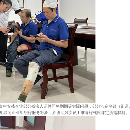
决集中安残企业部分残疾人证件即将到期等实际问题，部分涉企乡镇（街
传,联同企业组织好服务对象，并协助残疾员工准备好残疾评定所需材料。